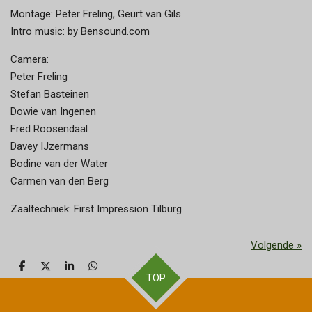
Montage: Peter Freling, Geurt van Gils
Intro music: by Bensound.com
Camera:
Peter Freling
Stefan Basteinen
Dowie van Ingenen
Fred Roosendaal
Davey IJzermans
Bodine van der Water
Carmen van den Berg
Zaaltechniek: First Impression Tilburg
Volgende
»
D
D
S
D
TOP
e
e
h
e
l
e
a
l
e
l
r
e
n
e
n